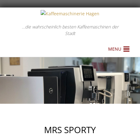
…die wahrscheinlich besten Kaffeemaschinen der
Stadt
MENU
MRS SPORTY