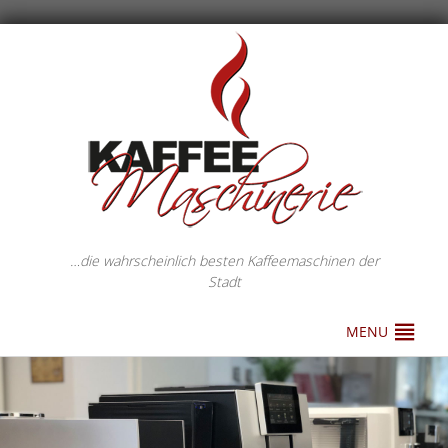
…die wahrscheinlich besten Kaffeemaschinen der
Stadt
MENU