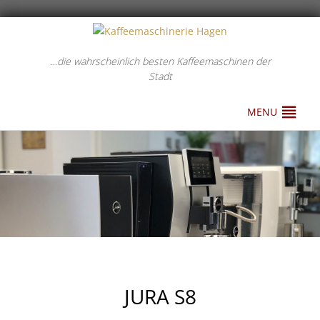
…die wahrscheinlich besten Kaffeemaschinen der
Stadt
MENU
JURA S8