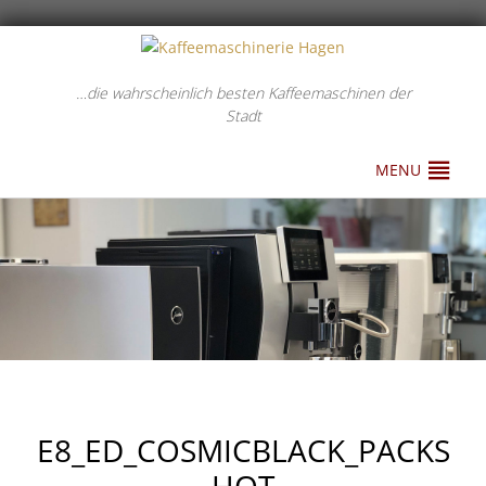
…die wahrscheinlich besten Kaffeemaschinen der
Stadt
MENU
E8_ED_COSMICBLACK_PACKS
HOT