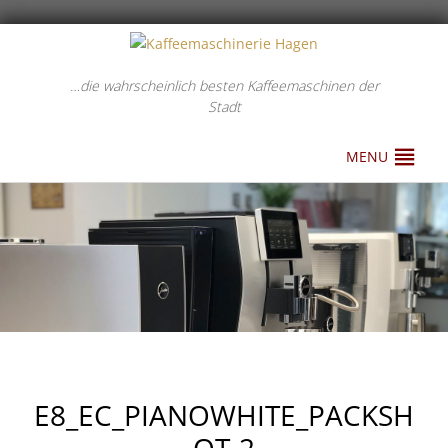
…die wahrscheinlich besten Kaffeemaschinen der
Stadt
MENU
E8_EC_PIANOWHITE_PACKSH
OT-2