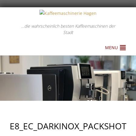
…die wahrscheinlich besten Kaffeemaschinen der
Stadt
MENU
E8_EC_DARKINOX_PACKSHOT