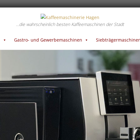
…die wahrscheinlich besten Kaffeemaschinen der Stadt
n
Gastro- und Gewerbemaschinen
Siebträgermaschine