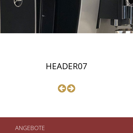
HEADER07
ANGEBOTE
JURA E8